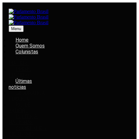
Menu
Home
Quem Somos
Colunistas
FABIO
MACEDO
BRENO
MACEDO
Últimas
notícias
SEGURANÇA
PÚBLICA
RIO DE
JANEIRO
POLÍTICA
NACIONAL
SOCIEDADE &
CIDADANIA