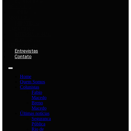
ECONOMIA &
NEGÓCIOS
OPINIÃO &
ANÁLISES
DEBATES &
SABATINAS
INTERNACIONAL
ELEIÇÕES &
DEMOCRACIA
Entrevistas
Contato
Home
Quem Somos
Colunistas
Fabio
Macedo
Breno
Macedo
Últimas notícias
Segurança
Pública
Rio de