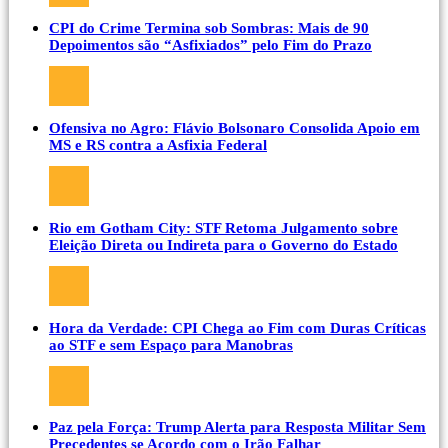
CPI do Crime Termina sob Sombras: Mais de 90
Depoimentos são “Asfixiados” pelo Fim do Prazo
Ofensiva no Agro: Flávio Bolsonaro Consolida Apoio em
MS e RS contra a Asfixia Federal
Rio em Gotham City: STF Retoma Julgamento sobre
Eleição Direta ou Indireta para o Governo do Estado
Hora da Verdade: CPI Chega ao Fim com Duras Críticas
ao STF e sem Espaço para Manobras
Paz pela Força: Trump Alerta para Resposta Militar Sem
Precedentes se Acordo com o Irão Falhar