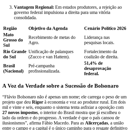
Vantagem Regional:
Em estados produtores, a rejeição ao
governo federal impulsiona a direita para uma vitória
consolidada.
Região
Objetivo da Agenda
Cenário Político 2026
Mato
Recebimento de metas do
Liderança nas
Grosso do
Agro.
pesquisas locais.
Sul
Rio Grande
Unificação de palanques
Fortalecimento da
do Sul
(Zucco e van Hattem).
coalizão de direita.
51,4% de
Brasil
Pré-campanha
desaprovação
(Nacional)
profissionalizada.
federal.
A Voz da Verdade sobre a Sucessão de Bolsonaro
“Flávio Bolsonaro não é apenas um nome; ele carrega o peso de um
projeto que deu
Rigor
à economia e voz ao produtor rural. Em dois
mil e vinte e seis, enquanto o sistema tenta asfixiar a oposição com
27 novos impostos
, o interior do Brasil mostra que já escolheu o
lado da ordem e do progresso. A verdade é que o país cansou de
ilusionismos”, afirma Fábio Macedo. Para as
Alicerçadas
, a união
entre o campo e a capital é o único caminho para o resgate definitivo