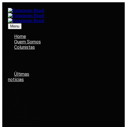
Menu
Home
Quem Somos
Colunistas
FABIO
MACEDO
BRENO
MACEDO
Últimas
notícias
SEGURANÇA
PÚBLICA
RIO DE
JANEIRO
POLÍTICA
NACIONAL
SOCIEDADE &
CIDADANIA