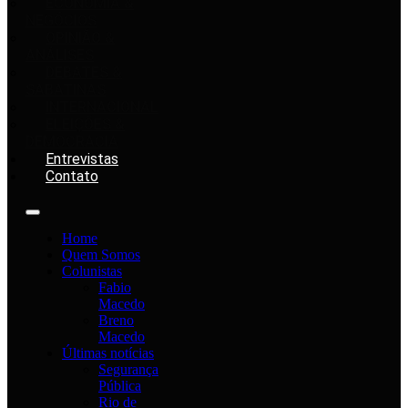
ECONOMIA &
NEGÓCIOS
OPINIÃO &
ANÁLISES
DEBATES &
SABATINAS
INTERNACIONAL
ELEIÇÕES &
DEMOCRACIA
Entrevistas
Contato
Home
Quem Somos
Colunistas
Fabio
Macedo
Breno
Macedo
Últimas notícias
Segurança
Pública
Rio de