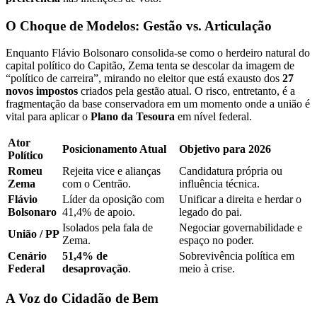
O Choque de Modelos: Gestão vs. Articulação
Enquanto Flávio Bolsonaro consolida-se como o herdeiro natural do
capital político do Capitão, Zema tenta se descolar da imagem de
“político de carreira”, mirando no eleitor que está exausto dos
27
novos impostos
criados pela gestão atual. O risco, entretanto, é a
fragmentação da base conservadora em um momento onde a união é
vital para aplicar o
Plano da Tesoura
em nível federal.
Ator
Posicionamento Atual
Objetivo para 2026
Político
Romeu
Rejeita vice e alianças
Candidatura própria ou
Zema
com o Centrão.
influência técnica.
Flávio
Líder da oposição com
Unificar a direita e herdar o
Bolsonaro
41,4% de apoio.
legado do pai.
Isolados pela fala de
Negociar governabilidade e
União / PP
Zema.
espaço no poder.
Cenário
51,4% de
Sobrevivência política em
Federal
desaprovação
.
meio à crise.
A Voz do Cidadão de Bem