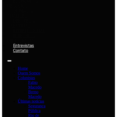
ECONOMIA &
NEGÓCIOS
OPINIÃO &
ANÁLISES
DEBATES &
SABATINAS
INTERNACIONAL
ELEIÇÕES &
DEMOCRACIA
Entrevistas
Contato
Home
Quem Somos
Colunistas
Fabio
Macedo
Breno
Macedo
Últimas notícias
Segurança
Pública
Rio de