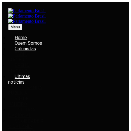
Menu
Home
Quem Somos
Colunistas
FABIO
MACEDO
BRENO
MACEDO
Últimas
notícias
SEGURANÇA
PÚBLICA
RIO DE
JANEIRO
POLÍTICA
NACIONAL
SOCIEDADE &
CIDADANIA