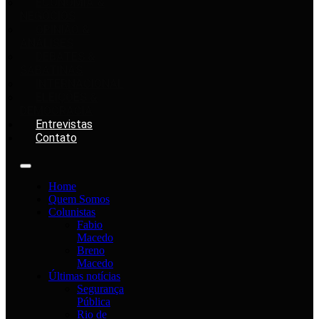
ECONOMIA &
NEGÓCIOS
OPINIÃO &
ANÁLISES
DEBATES &
SABATINAS
INTERNACIONAL
ELEIÇÕES &
DEMOCRACIA
Entrevistas
Contato
Home
Quem Somos
Colunistas
Fabio
Macedo
Breno
Macedo
Últimas notícias
Segurança
Pública
Rio de