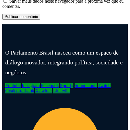
Salvar meus dados neste navegador para a próxima vez que eu
comentar.
O Parlamento Brasil nasceu como um espaço de
diálogo inovador, integrando política, sociedade e
negócios.
Youtube
Instagram
Facebook
Spotify
Soundcloud
Twitch
Ovaicon-tik-tok
X-twitter
Linkedin