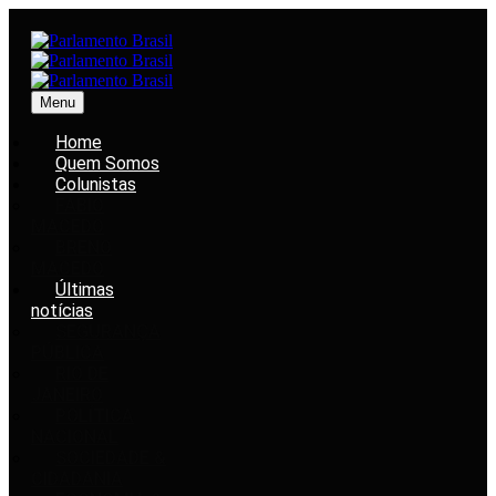
Menu
Home
Quem Somos
Colunistas
FABIO
MACEDO
BRENO
MACEDO
Últimas
notícias
SEGURANÇA
PÚBLICA
RIO DE
JANEIRO
POLÍTICA
NACIONAL
SOCIEDADE &
CIDADANIA