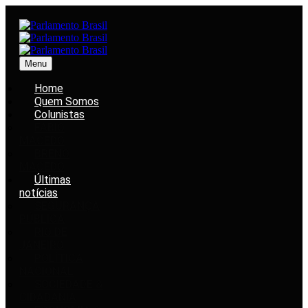
Menu
Home
Quem Somos
Colunistas
FABIO
MACEDO
BRENO
MACEDO
Últimas
notícias
SEGURANÇA
PÚBLICA
RIO DE
JANEIRO
POLÍTICA
NACIONAL
SOCIEDADE &
CIDADANIA