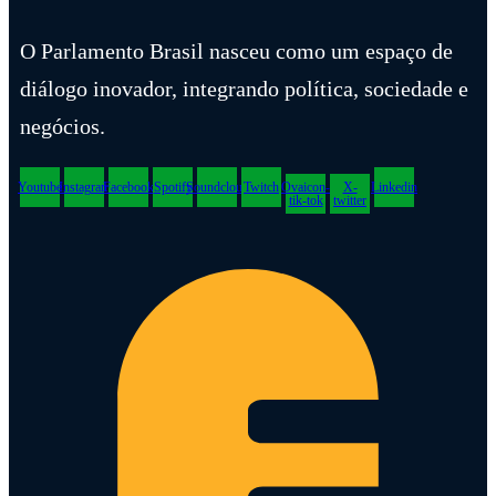
O Parlamento Brasil nasceu como um espaço de
diálogo inovador, integrando política, sociedade e
negócios.
Youtube
Instagram
Facebook
Spotify
Soundcloud
Twitch
Ovaicon-
X-
Linkedin
tik-tok
twitter