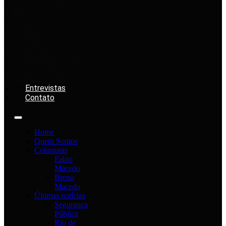
ECONOMIA &
NEGÓCIOS
OPINIÃO &
ANÁLISES
DEBATES &
SABATINAS
INTERNACIONAL
ELEIÇÕES &
DEMOCRACIA
Entrevistas
Contato
Home
Quem Somos
Colunistas
Fabio
Macedo
Breno
Macedo
Últimas notícias
Segurança
Pública
Rio de