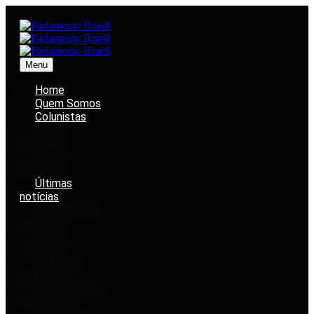
Menu
Home
Quem Somos
Colunistas
FABIO
MACEDO
BRENO
MACEDO
Últimas
notícias
SEGURANÇA
PÚBLICA
RIO DE
JANEIRO
POLÍTICA
NACIONAL
SOCIEDADE &
CIDADANIA