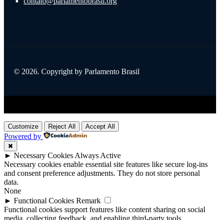
contato@parlamentobrasil.org
© 2026. Copyright by Parlamento Brasil
Title
.
Customize
Reject All
Accept All
Powered by
✖
►
Necessary Cookies
Always Active
Necessary cookies enable essential site features like secure log-ins
and consent preference adjustments. They do not store personal
data.
None
►
Functional Cookies
Remark
Functional cookies support features like content sharing on social
media, collecting feedback, and enabling third-party tools.