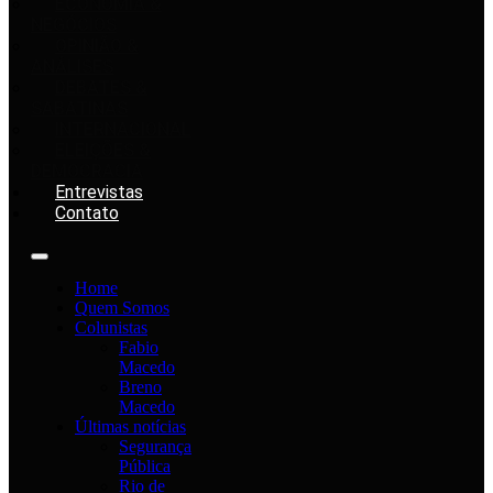
ECONOMIA &
NEGÓCIOS
OPINIÃO &
ANÁLISES
DEBATES &
SABATINAS
INTERNACIONAL
ELEIÇÕES &
DEMOCRACIA
Entrevistas
Contato
Home
Quem Somos
Colunistas
Fabio
Macedo
Breno
Macedo
Últimas notícias
Segurança
Pública
Rio de