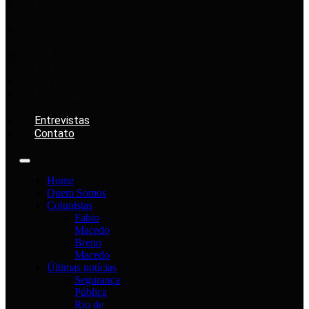
ECONOMIA &
NEGÓCIOS
OPINIÃO &
ANÁLISES
DEBATES &
SABATINAS
INTERNACIONAL
ELEIÇÕES &
DEMOCRACIA
Entrevistas
Contato
Home
Quem Somos
Colunistas
Fabio
Macedo
Breno
Macedo
Últimas notícias
Segurança
Pública
Rio de