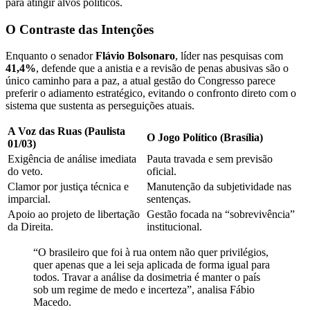
para atingir alvos políticos.
O Contraste das Intenções
Enquanto o senador
Flávio Bolsonaro
, líder nas pesquisas com
41,4%
, defende que a anistia e a revisão de penas abusivas são o
único caminho para a paz, a atual gestão do Congresso parece
preferir o adiamento estratégico, evitando o confronto direto com o
sistema que sustenta as perseguições atuais.
A Voz das Ruas (Paulista
O Jogo Político (Brasília)
01/03)
Exigência de análise imediata
Pauta travada e sem previsão
do veto.
oficial.
Clamor por justiça técnica e
Manutenção da subjetividade nas
imparcial.
sentenças.
Apoio ao projeto de libertação
Gestão focada na “sobrevivência”
da Direita.
institucional.
“O brasileiro que foi à rua ontem não quer privilégios,
quer apenas que a lei seja aplicada de forma igual para
todos. Travar a análise da dosimetria é manter o país
sob um regime de medo e incerteza”, analisa Fábio
Macedo.