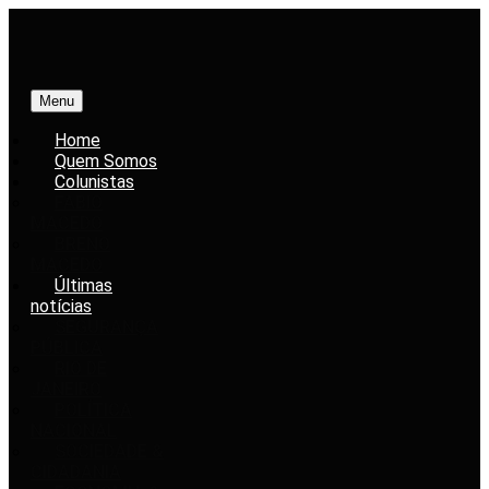
Menu
Home
Quem Somos
Colunistas
FABIO
MACEDO
BRENO
MACEDO
Últimas
notícias
SEGURANÇA
PÚBLICA
RIO DE
JANEIRO
POLÍTICA
NACIONAL
SOCIEDADE &
CIDADANIA