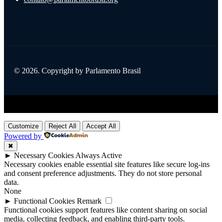
© 2026. Copyright by Parlamento Brasil
Title
.
Customize
Reject All
Accept All
Powered by
✖
►
Necessary Cookies
Always Active
Necessary cookies enable essential site features like secure log-ins
and consent preference adjustments. They do not store personal
data.
None
►
Functional Cookies
Remark
Functional cookies support features like content sharing on social
media, collecting feedback, and enabling third-party tools.