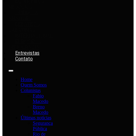
ECONOMIA &
NEGÓCIOS
OPINIÃO &
ANÁLISES
DEBATES &
SABATINAS
INTERNACIONAL
ELEIÇÕES &
DEMOCRACIA
Entrevistas
Contato
Home
Quem Somos
Colunistas
Fabio
Macedo
Breno
Macedo
Últimas notícias
Segurança
Pública
Rio de