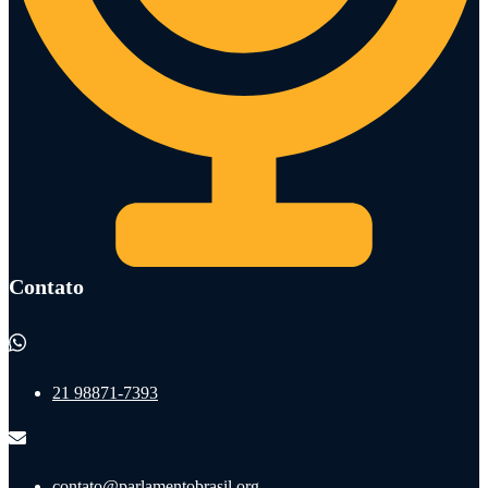
Contato
21 98871-7393
contato@parlamentobrasil.org