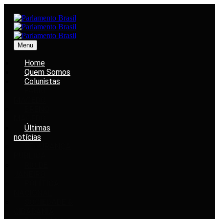
Menu
Home
Quem Somos
Colunistas
FABIO
MACEDO
BRENO
MACEDO
Últimas
notícias
SEGURANÇA
PÚBLICA
RIO DE
JANEIRO
POLÍTICA
NACIONAL
SOCIEDADE &
CIDADANIA