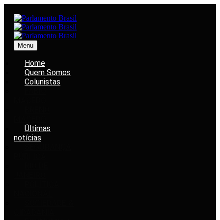
Menu
Home
Quem Somos
Colunistas
FABIO
MACEDO
BRENO
MACEDO
Últimas
notícias
SEGURANÇA
PÚBLICA
RIO DE
JANEIRO
POLÍTICA
NACIONAL
SOCIEDADE &
CIDADANIA