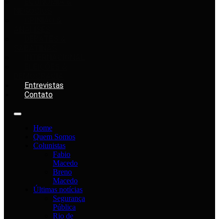
ECONOMIA &
NEGÓCIOS
OPINIÃO &
ANÁLISES
DEBATES &
SABATINAS
INTERNACIONAL
ELEIÇÕES &
DEMOCRACIA
Entrevistas
Contato
Home
Quem Somos
Colunistas
Fabio
Macedo
Breno
Macedo
Últimas notícias
Segurança
Pública
Rio de