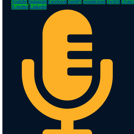
Youtube
Instagram
Facebook
Spotify
Soundcloud
Twitch
Ovaico
X-twitter
Linkedin