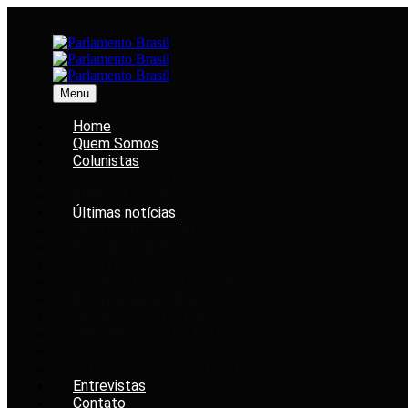
Menu
Home
Quem Somos
Colunistas
FABIO MACEDO
BRENO MACEDO
Últimas notícias
SEGURANÇA PÚBLICA
RIO DE JANEIRO
POLÍTICA NACIONAL
SOCIEDADE & CIDADANIA
ECONOMIA & NEGÓCIOS
OPINIÃO & ANÁLISES
DEBATES & SABATINAS
INTERNACIONAL
ELEIÇÕES & DEMOCRACIA
Entrevistas
Contato