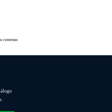
u comentar.
iálogo
s.