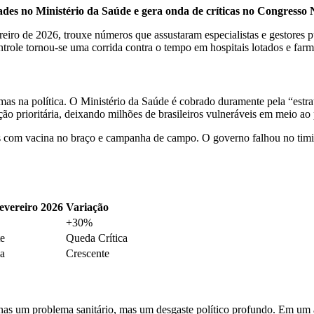
des no Ministério da Saúde e gera onda de críticas no Congresso 
reiro de 2026, trouxe números que assustaram especialistas e gestores p
role tornou-se uma corrida contra o tempo em hospitais lotados e farm
mas na política. O Ministério da Saúde é cobrado duramente pela “estra
o prioritária, deixando milhões de brasileiros vulneráveis em meio ao 
s com vacina no braço e campanha de campo. O governo falhou no timi
evereiro 2026
Variação
+30%
te
Queda Crítica
ca
Crescente
enas um problema sanitário, mas um desgaste político profundo. Em um