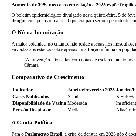
Aumento de 30% nos casos em relação a 2025 expõe fragilida
O boletim epidemiológico divulgado nesta quinta-feira, 5 de feve
dengue
em apenas um ano. O que era para ser um período de cont
O Nó na Imunização
A maior polêmica, no entanto, não reside apenas nos mosquitos, 
enviadas aos estados cobre apenas uma fração mínima da populaçã
“A prevenção não se faz com notas de esclarecimento, ma
Câmara.
Comparativo de Crescimento
Indicador
Janeiro/Fevereiro 2025
Janeiro/F
Casos Notificados
X mil
X + 30%
Disponibilidade de Vacina
Moderada
Insuficien
Pressão Hospitalar
Média
Alta/Críti
A Conta Política
Para o
Parlamento Brasil
, a crise da dengue em 2026 não é ap