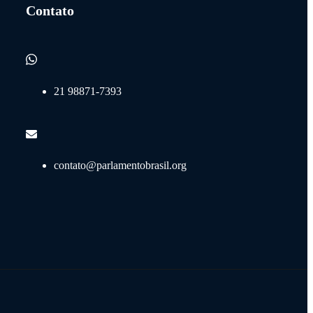
Contato
21 98871-7393
contato@parlamentobrasil.org