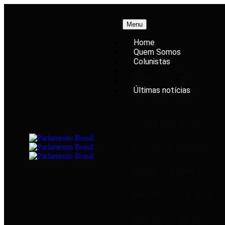
Menu
Home
Quem Somos
Colunistas
FABIO MACEDO
BRENO MACEDO
Últimas notícias
SEGURANÇA PÚBLICA
POLÍTICA NACIONAL
ECONOMIA & NEGÓCIOS
DEBATES & SABATINAS
ELEIÇÕES & DEMOCRACI