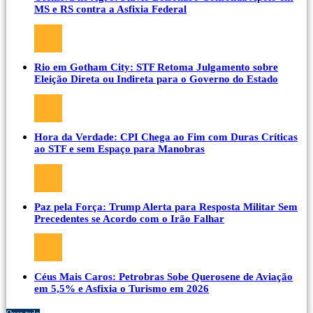
MS e RS contra a Asfixia Federal
Rio em Gotham City: STF Retoma Julgamento sobre
Eleição Direta ou Indireta para o Governo do Estado
Hora da Verdade: CPI Chega ao Fim com Duras Críticas
ao STF e sem Espaço para Manobras
Paz pela Força: Trump Alerta para Resposta Militar Sem
Precedentes se Acordo com o Irão Falhar
Céus Mais Caros: Petrobras Sobe Querosene de Aviação
em 5,5% e Asfixia o Turismo em 2026
Ouça tudo