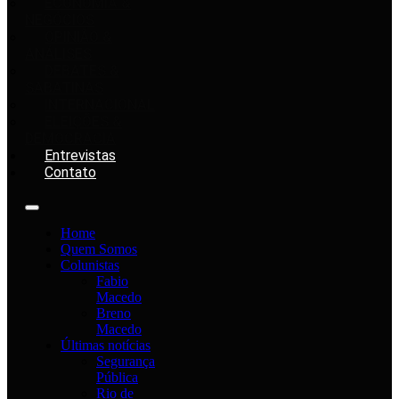
ECONOMIA &
NEGÓCIOS
OPINIÃO &
ANÁLISES
DEBATES &
SABATINAS
INTERNACIONAL
ELEIÇÕES &
DEMOCRACIA
Entrevistas
Contato
Home
Quem Somos
Colunistas
Fabio
Macedo
Breno
Macedo
Últimas notícias
Segurança
Pública
Rio de