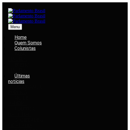
Menu
Home
Quem Somos
Colunistas
FABIO
MACEDO
BRENO
MACEDO
Últimas
notícias
SEGURANÇA
PÚBLICA
RIO DE
JANEIRO
POLÍTICA
NACIONAL
SOCIEDADE &
CIDADANIA