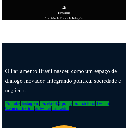
PB
Formulário
Vaquinha do Cialis ddo Delegado
O Parlamento Brasil nasceu como um espaço de
diálogo inovador, integrando política, sociedade e
negócios.
Youtube
Instagram
Facebook
Spotify
Soundcloud
Twitch
Ovaicon-tik-tok
X-twitter
Linkedin