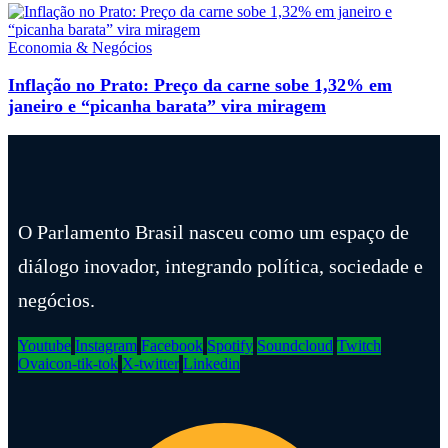
Economia & Negócios
Inflação no Prato: Preço da carne sobe 1,32% em
janeiro e “picanha barata” vira miragem
O Parlamento Brasil nasceu como um espaço de
diálogo inovador, integrando política, sociedade e
negócios.
Youtube
Instagram
Facebook
Spotify
Soundcloud
Twitch
Ovaicon-tik-tok
X-twitter
Linkedin