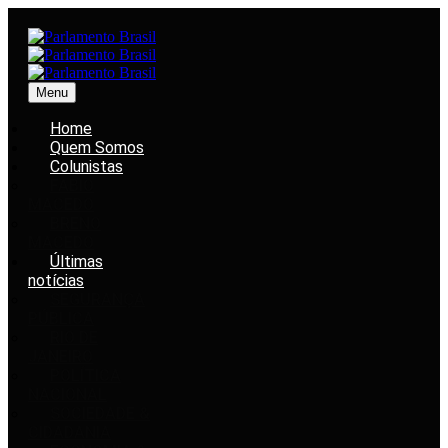
Menu
Home
Quem Somos
Colunistas
FABIO
MACEDO
BRENO
MACEDO
Últimas
notícias
SEGURANÇA
PÚBLICA
RIO DE
JANEIRO
POLÍTICA
NACIONAL
SOCIEDADE &
CIDADANIA