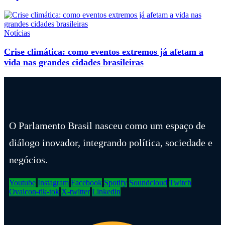
Notícias
Crise climática: como eventos extremos já afetam a
vida nas grandes cidades brasileiras
O Parlamento Brasil nasceu como um espaço de
diálogo inovador, integrando política, sociedade e
negócios.
Youtube
Instagram
Facebook
Spotify
Soundcloud
Twitch
Ovaicon-tik-tok
X-twitter
Linkedin