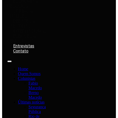
ECONOMIA &
NEGÓCIOS
OPINIÃO &
ANÁLISES
DEBATES &
SABATINAS
INTERNACIONAL
ELEIÇÕES &
DEMOCRACIA
Entrevistas
Contato
Home
Quem Somos
Colunistas
Fabio
Macedo
Breno
Macedo
Últimas notícias
Segurança
Pública
Rio de